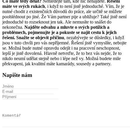
Co máte tedy dělat?
Nehledejte tam, kde nic nenajdete.
Řešení
máte ve svých rukách
, i když to není jistě jednoduché. Vím, že je
nutné chodit z existenčních důvodů do práce, ale určitě se můžete
poohlédnout po jiné. Že Vám partner pije a ubližuje? Také jistě není
jednoduché to rozseknout jen tak. Ale nemusíte to snášet do
nekonečna.
Najděte odvahu a mluvte o svých potížích a
problémech, pojmenujte je a pokuste se najít cestu k jejich
řešení. Snažte se objevit příčinu
, nezabývejte se důsledky, i když
jsou v tuto chvíli pro vás nepříjemné. Řešení jistě vymyslíte, nebojte
se. Možná bude nutné opravdu odejít i na pracovní neschopnost,
lepší je jistě dovolená. Hlavně netvrďte, že to bez vás nejde, že to
nikdo neumí udělat stejně nebo i lépe než vy. Možná budete mile
překvapeni, jak kvalitní máte kamarády, sousedy a partnery.
Napište nám