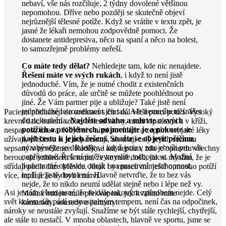
nebaví, vše nás rozčiluje, 2 týdny dovolené většinou
nepomohou. Dříve nebo později se skutečně objeví
nejrůznější tělesné potíže. Když se vrátíte v textu zpět, je
jasné že lékaři nemohou zodpovědně pomoci. Že
dostanete antidepresiva, něco na spaní a něco na bolest,
to samozřejmě problémy neřeší.
Co máte tedy dělat?
Nehledejte tam, kde nic nenajdete.
Řešení máte ve svých rukách
, i když to není jistě
jednoduché. Vím, že je nutné chodit z existenčních
důvodů do práce, ale určitě se můžete poohlédnout po
jiné. Že Vám partner pije a ubližuje? Také jistě není
jednoduché to rozseknout jen tak. Ale nemusíte to snášet
Pacienti přicházejí do ordinací s čím dál větší porcí potíží. Vysoký
do nekonečna.
Najděte odvahu a mluvte o svých
krevní tlak, bušení srdce, bolesti hlavy, mezi lopatkami a v kříži,
potížích a problémech, pojmenujte je a pokuste se
nespavost, únava. Když si s nimi povídám a zeptám se, jaké léky
najít cestu k jejich řešení. Snažte se objevit příčinu
,
užívají, většinou si je nepamatují, ale mají celý jejich seznam
nezabývejte se důsledky, i když jsou v tuto chvíli pro vás
sepsaný v peněžence. Raději se ani neptám, zda je opravdu všechny
nepříjemné. Řešení jistě vymyslíte, nebojte se. Možná
berou, ale vzhledem k tomu, že ke mně došli, tak si myslím, že je
bude nutné opravdu odejít i na pracovní neschopnost,
střídají podle fáze Měsíce. Jinak by museli mít ještě o mnoho potíží
lepší je jistě dovolená. Hlavně netvrďte, že to bez vás
více, možná že by byli i mrtví.
nejde, že to nikdo neumí udělat stejně nebo i lépe než vy.
Asi je nám všem jasné, že to dále takovým způsobem nejde. Celý
Možná budete mile překvapeni, jak kvalitní máte
svět kolem nás pádí nesnesitelným tempem, není čas na odpočinek,
kamarády, sousedy a partnery.
nároky se neustále zvyšují. Snažíme se být stále rychlejší, chytřejší,
ale stále to nestačí. V mnoha oblastech, hlavně ve sportu, jsme se