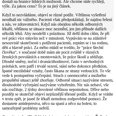
dostali na hranice lidských možností. Ale chceme stále rychleji,
výše. Za jakou cenu? To je na jiný článek.
Když to nezvládáme, objeví se různé potíže. Většinou vyšetření
neodhalí nic vážného. Pacienti však předpokládají, že najdou řešení
u nás, ve zdravotnictví. Když nás obejdou několik odborných
lékařů, většinou se situace moc nezmění, jen jim přibude dalších
několik léků. Aby neodešli s prázdnou. Již delší dobu cítím, že při
své práci více mluvím než v minulosti. Vyptávám se na zdánlivě
nesouvislé skutečnosti s potížemi pacientů, zeptám se i na rodinu,
děti a hlavně práci. Za mého mládí se tvrdilo, že “práce šlechtí
člověka“, v současné době mám ale pocit zvláště v různých
ženských povoláních a montovnách, že práce škodí a ubližuje.
Dlouhé směny, noční i dvanáctihodinové, často v nevhodných
polohách, sem patří i trvalé sezení, stání nebo dokonce předklon,
špatné mezilidské vztahy, často šikana ze strany vedoucích. To vše
vede k postupnému vyčerpání. Strach z onemocnění a možného
propuštění situaci ještě zhoršuje. Odborně situaci nazýváme stresem,
dlouhodobé vyčerpání nazýváme vyhořením. Nic nás nebaví, vše
nás rozčiluje, 2 týdny dovolené většinou nepomohou. Dříve nebo
později se skutečně objeví nejrůznější tělesné potíže. Když se vrátíte
v textu zpět, je jasné že lékaři nemohou zodpovědně pomoci. Že
dostanete antidepresiva, něco na spaní a něco na bolest, to
samozřejmě problémy neřeší.