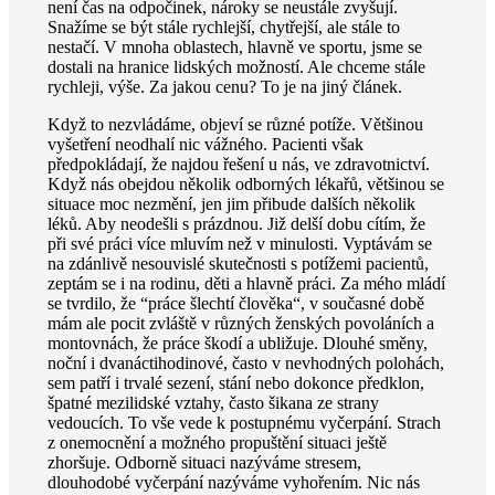
není čas na odpočinek, nároky se neustále zvyšují.
Snažíme se být stále rychlejší, chytřejší, ale stále to
nestačí. V mnoha oblastech, hlavně ve sportu, jsme se
dostali na hranice lidských možností. Ale chceme stále
rychleji, výše. Za jakou cenu? To je na jiný článek.
Když to nezvládáme, objeví se různé potíže. Většinou
vyšetření neodhalí nic vážného. Pacienti však
předpokládají, že najdou řešení u nás, ve zdravotnictví.
Když nás obejdou několik odborných lékařů, většinou se
situace moc nezmění, jen jim přibude dalších několik
léků. Aby neodešli s prázdnou. Již delší dobu cítím, že
při své práci více mluvím než v minulosti. Vyptávám se
na zdánlivě nesouvislé skutečnosti s potížemi pacientů,
zeptám se i na rodinu, děti a hlavně práci. Za mého mládí
se tvrdilo, že “práce šlechtí člověka“, v současné době
mám ale pocit zvláště v různých ženských povoláních a
montovnách, že práce škodí a ubližuje. Dlouhé směny,
noční i dvanáctihodinové, často v nevhodných polohách,
sem patří i trvalé sezení, stání nebo dokonce předklon,
špatné mezilidské vztahy, často šikana ze strany
vedoucích. To vše vede k postupnému vyčerpání. Strach
z onemocnění a možného propuštění situaci ještě
zhoršuje. Odborně situaci nazýváme stresem,
dlouhodobé vyčerpání nazýváme vyhořením. Nic nás