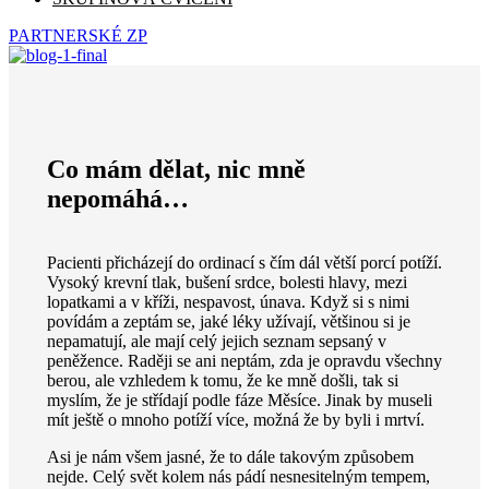
PARTNERSKÉ ZP
Co mám dělat, nic mně
nepomáhá…
Pacienti přicházejí do ordinací s čím dál větší porcí potíží.
Vysoký krevní tlak, bušení srdce, bolesti hlavy, mezi
lopatkami a v kříži, nespavost, únava. Když si s nimi
povídám a zeptám se, jaké léky užívají, většinou si je
nepamatují, ale mají celý jejich seznam sepsaný v
peněžence. Raději se ani neptám, zda je opravdu všechny
berou, ale vzhledem k tomu, že ke mně došli, tak si
myslím, že je střídají podle fáze Měsíce. Jinak by museli
mít ještě o mnoho potíží více, možná že by byli i mrtví.
Asi je nám všem jasné, že to dále takovým způsobem
nejde. Celý svět kolem nás pádí nesnesitelným tempem,