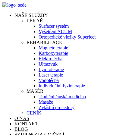
NAŠE SLUŽBY
LÉKAŘ
Surfacer systém
Vyšetření ACUM
Ortopedické vložky Superfeet
REHABILITACE
Magnetoterapie
Karboxyterapie
Elektroléčba
Ultrazvuk
Lymfoterapie
Laser terapie
Vodoléčba
Individuální fyzioterapie
MASÉR
Tradiční čínská medicína
Masáže
Zvláštní procedury
CENÍK
O NÁS
KONTAKT
BLOG
SKUPINOVÁ CVIČENÍ